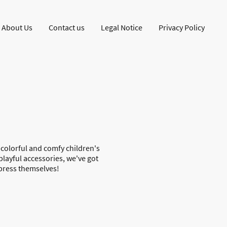
About Us
Contact us
Legal Notice
Privacy Policy
r colorful and comfy children's
playful accessories, we've got
xpress themselves!